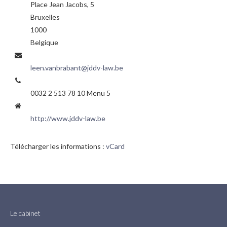
Place Jean Jacobs, 5
Servitudes
Bruxelles
Urbanisme & environnement
1000
Belgique
Vente
leen.vanbrabant@jddv-law.be
Succession & partage
Code de la Route
0032 2 513 78 10 Menu 5
Contact
http://www.jddv-law.be
Madeleine Delloye
Télécharger les informations :
vCard
Leen Vanbrabant
Le secrétariat - Nancy
Rendez-vous en ligne
Le cabinet