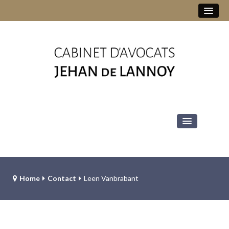
+32 2 513 78 10
jehan.delannoy@jddv-law.be
Le cabinet
Les avocats
Home
Contact
Leen Vanbrabant
Jehan de Lannoy
Diana-Alexandra Ilioaia
Laurent Groutars