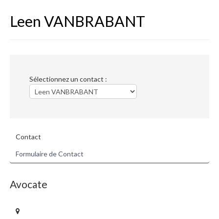
Madeleine Delloye
Leen VANBRABANT
Leen Vanbrabant
Le secrétariat - Nancy
Matières préférentielles
Sélectionnez un contact :
Expropriation
Taxes & amendes administratives
Logement touristique
Contact
Responsabilité pouvoirs publics
Formulaire de Contact
Construction
Avocate
Copropriété & troubles de voisinage
Bail