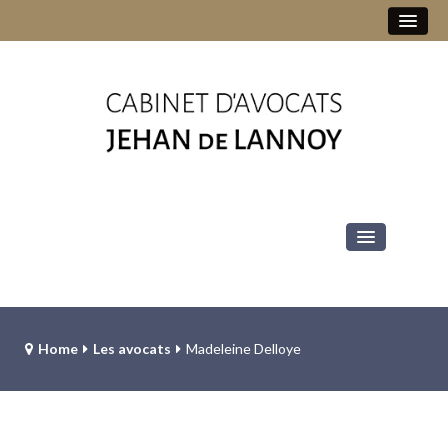
+32 2 513 78 10
jehan.delannoy@jddv-law.be
Le cabinet
Les avocats
Home
Les avocats
Madeleine Delloye
Jehan de Lannoy
Diana-Alexandra Ilioaia
Laurent Groutars