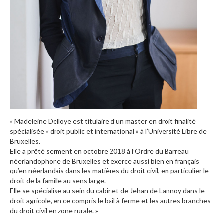
Servitudes
Urbanisme & environnement
Vente
Succession & partage
Code de la Route
Contact
« Madeleine Delloye est titulaire d’un master en droit finalité
Madeleine Delloye
spécialisée « droit public et international » à l’Université Libre de
Bruxelles.
Leen Vanbrabant
Elle a prêté serment en octobre 2018 à l’Ordre du Barreau
néerlandophone de Bruxelles et exerce aussi bien en français
Le secrétariat - Nancy
qu’en néerlandais dans les matières du droit civil, en particulier le
droit de la famille au sens large.
Rendez-vous en ligne
Elle se spécialise au sein du cabinet de Jehan de Lannoy dans le
droit agricole, en ce compris le bail à ferme et les autres branches
du droit civil en zone rurale. »